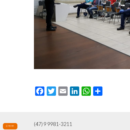
Facebook
Twitter
Email
LinkedIn
WhatsAp
Compar
(47) 9 9981-3211