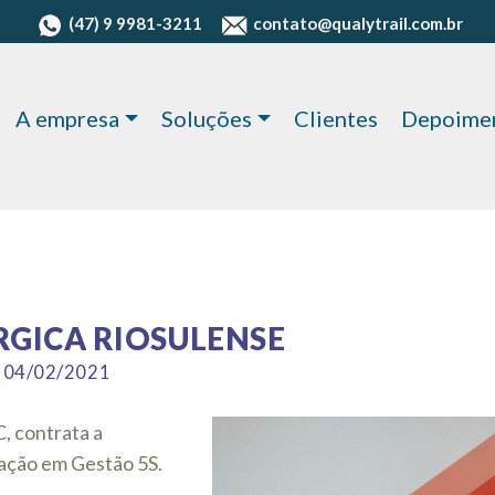
(47) 9 9981-3211
contato@qualytrail.com.br
A empresa
Soluções
Clientes
Depoime
RGICA RIOSULENSE
: 04/02/2021
C, contrata a
ação em Gestão 5S.