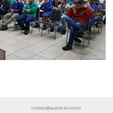
p
tilhar
contato@qualytrail.com.br