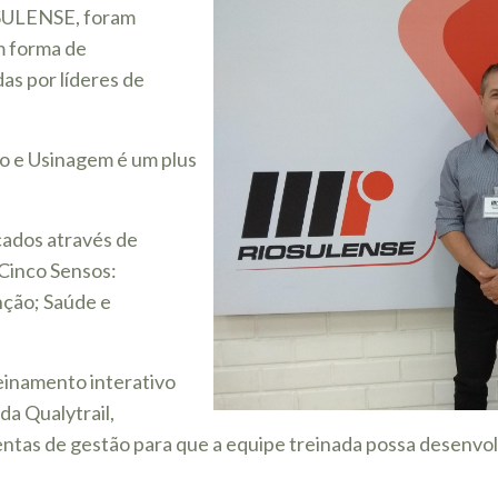
OSULENSE, foram
m forma de
as por líderes de
o e Usinagem é um plus
ados através de
 Cinco Sensos:
nção; Saúde e
einamento interativo
da Qualytrail,
entas de gestão para que a equipe treinada possa desenvo