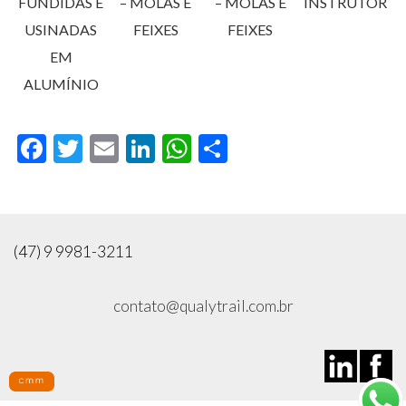
FUNDIDAS E
– MOLAS E
– MOLAS E
INSTRUTOR
USINADAS
FEIXES
FEIXES
EM
ALUMÍNIO
Facebook
Twitter
Email
LinkedIn
WhatsApp
Compartilhar
(47) 9 9981-3211
contato@qualytrail.com.br