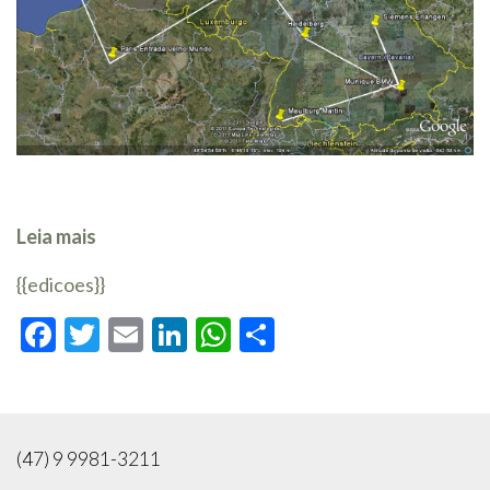
Leia mais
{{edicoes}}
Facebook
Twitter
Email
LinkedIn
WhatsApp
Compartilhar
(47) 9 9981-3211