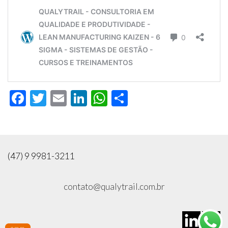
Facebook
Twitter
Email
LinkedIn
WhatsApp
Compartilhar
(47) 9 9981-3211
contato@qualytrail.com.br